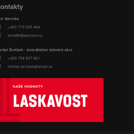
ontakty
etr Smrčka
+420 773 505 444
svist69@seznam.cz
chal Ženíšek - koordinátor zimních akcí
+420 736 537 631
michal.zenisek@email.cz