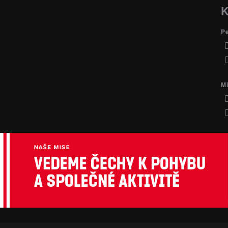
K
P
Mi