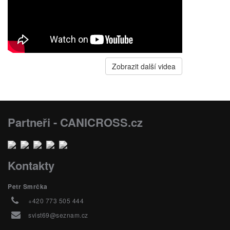
Zobrazit další videa
Partneři - CANICROSS.cz
Kontakty
Petr Smrčka
+420 773 505 444
svist69@seznam.cz