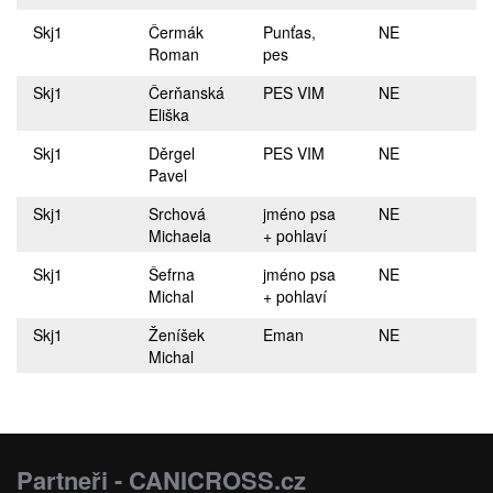
Skj1
Čermák
Punťas,
NE
Roman
pes
Skj1
Čerňanská
PES VIM
NE
Eliška
Skj1
Děrgel
PES VIM
NE
Pavel
Skj1
Srchová
jméno psa
NE
Michaela
+ pohlaví
Skj1
Šefrna
jméno psa
NE
Michal
+ pohlaví
Skj1
Ženíšek
Eman
NE
Michal
Partneři - CANICROSS.cz