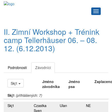
Navigace
II. Zimní Workshop + Trénink
camp Tellerhäuser 06. – 08.
12. (6.12.2013)
Podrobnosti
Závodníci
Jméno
Jméno
Zaplacen
Skj1
závodníka
psa
Skj1
(přihlášených: 7)
Skj1
Czastka
Ulan
NE
Sven