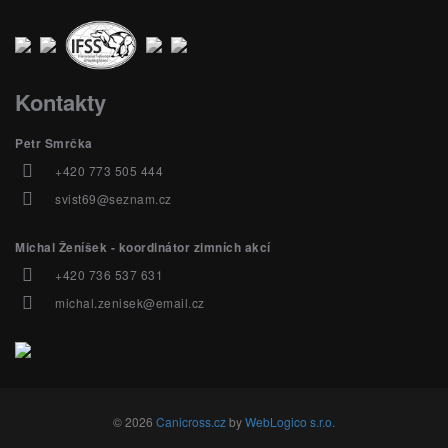
Kontakty
Petr Smrčka
+420 773 505 444
svist69@seznam.cz
Michal Ženíšek - koordinátor zimních akcí
+420 736 537 631
michal.zenisek@email.cz
© 2026
Canicross.cz
by
WebLogico s.r.o.