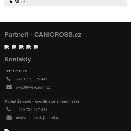
do 39 let
Partneři - CANICROSS.cz
Kontakty
Petr Smrčka
+420 773 505 444
svist69@seznam.cz
Michal Ženíšek - koordinátor zimních akcí
+420 736 537 631
michal.zenisek@email.cz