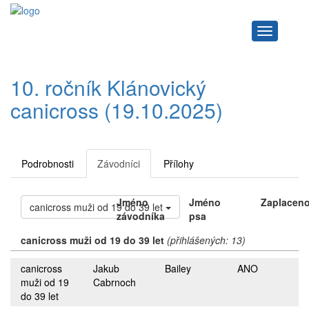
Navigace
10. ročník Klánovický
canicross (19.10.2025)
Podrobnosti
Závodníci
Přílohy
Jméno
Jméno
Zaplacen
canicross muži od 19 do 39 let
závodníka
psa
canicross muži od 19 do 39 let
(přihlášených: 13)
canicross
Jakub
Bailey
ANO
muži od 19
Cabrnoch
do 39 let