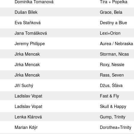
Dominika Tomanová
Tira + Popelka
Dušan Bílek
Grace, Bela
Eva Staňková
Destiny a Blue
Jana Tomášková
Lexi+Orion
Jeremy Philippe
Aurea / Nebraska
Jirka Mencak
Storman, Nicas
Jirka Mencak
Roxy, Nessie
Jirka Mencak
Rass, Seven
Jiří Suchý
Džus, Šťáva
Ladislav Vopat
Fast & Fly
Ladislav Vopat
Skull & Happy
Lenka Klárová
Gump, Trinity
Marian Kdýr
Dorothea+Trinity