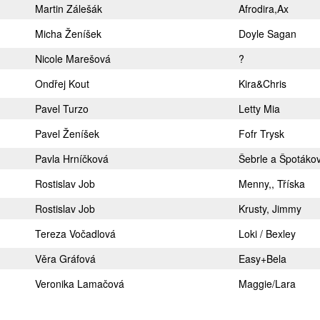
Martin Zálešák
Afrodira,Ax
Micha Ženíšek
Doyle Sagan
Nicole Marešová
?
Ondřej Kout
Kira&Chris
Pavel Turzo
Letty Mia
Pavel Ženíšek
Fofr Trysk
Pavla Hrníčková
Šebrle a Špotáko
Rostislav Job
Menny,, Tříska
Rostislav Job
Krusty, Jimmy
Tereza Vočadlová
Loki / Bexley
Věra Gráfová
Easy+Bela
Veronika Lamačová
Maggie/Lara